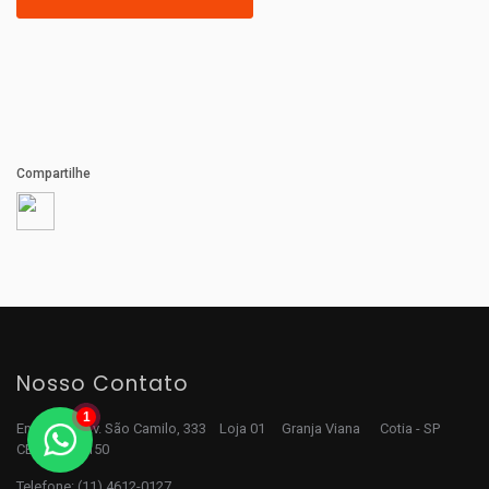
Compartilhe
Nosso Contato
1
Endereço: Av. São Camilo, 333 Loja 01 Granja Viana Cotia - SP
CEP 06709-150
Telefone:
(11) 4612-0127