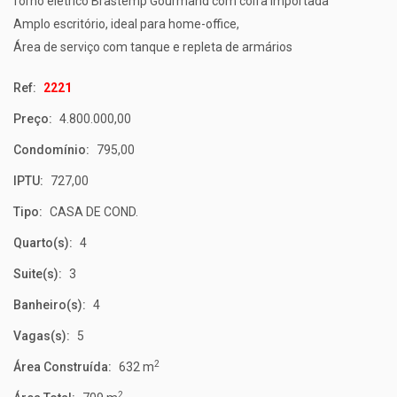
forno elétrico Brastemp Gourmand com coifa importada
Amplo escritório, ideal para home-office,
Área de serviço com tanque e repleta de armários
Ref:
2221
Preço:
4.800.000,00
Condomínio:
795,00
IPTU:
727,00
Tipo:
CASA DE COND.
Quarto(s):
4
Suite(s):
3
Banheiro(s):
4
Vagas(s):
5
2
Área Construída:
632 m
2