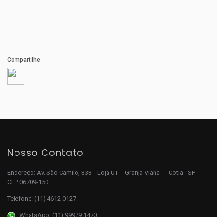
Compartilhe
Nosso Contato
Endereço: Av. São Camilo, 333 Loja 01 Granja Viana Cotia - SP
CEP 06709-150
Telefone:
(11) 4612-0127
WhatsApp: (11) 99979 1470