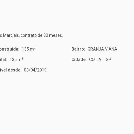
 Marciais, contrato de 30 meses.
2
onstruída:
135 m
Bairro:
GRANJA VIANA
2
tal:
135 m
Cidade:
COTIA SP
ível desde:
03/04/2019