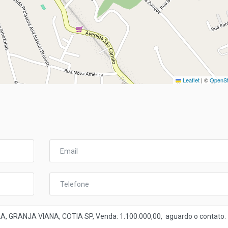
Leaflet
|
©
OpenSt